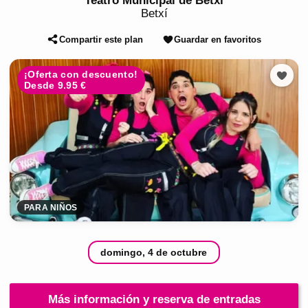
Teatro Municipal de Betxí
Betxí
Compartir este plan
Guardar en favoritos
¡Oferta con descuento!
Desde 9.95 €
PARA NIÑOS
domingo, 4 de octubre
Más información y reserva de entradas