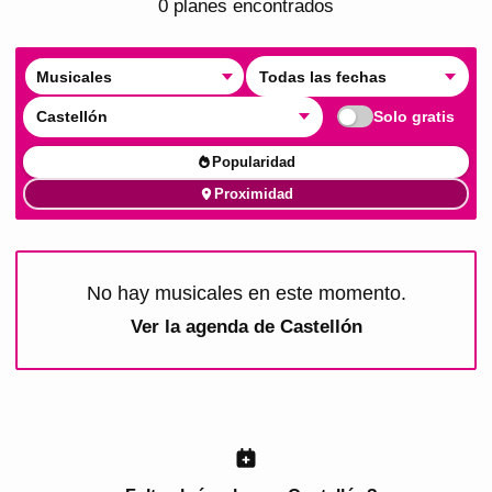
0
plan
es
encontrado
s
Musicales
Todas las fechas
Castellón
Solo gratis
Popularidad
Proximidad
No hay musicales en este momento.
Ver la agenda de
Castellón