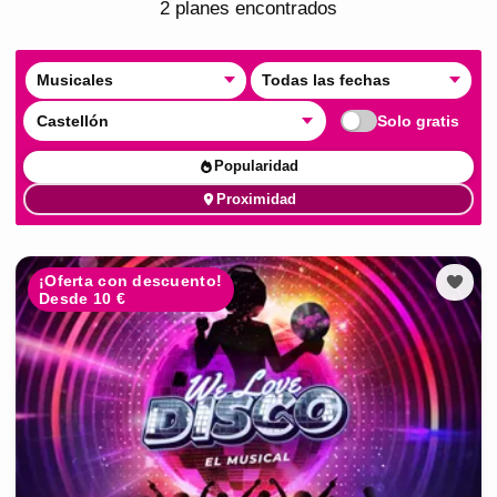
2
plan
es
encontrado
s
Musicales
Todas las fechas
Castellón
Solo gratis
Popularidad
Proximidad
¡Oferta con descuento!
Desde 10 €