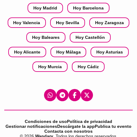
Hoy Madrid
Hoy Barcelona
Hoy Valencia
Hoy Sevilla
Hoy Zaragoza
Hoy Baleares
Hoy Castellón
Hoy Alicante
Hoy Málaga
Hoy Asturias
Hoy Murcia
Hoy Cádiz
Condiciones de uso
Política de privacidad
Gestionar notificaciones
Descárgate la app
Publica tu evento
Contacta con nosotros
©
2026
Wandary
. Todos los derechos reservados.