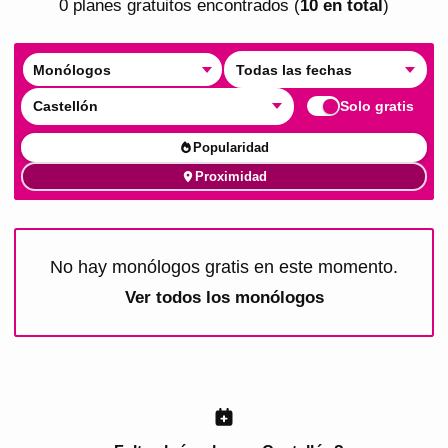
0
plan
es
gratuito
s
encontrado
s
(
10
en total
)
Monólogos
Todas las fechas
Castellón
Solo gratis
Popularidad
Proximidad
No hay monólogos gratis en este momento.
Ver todos los
monólogos