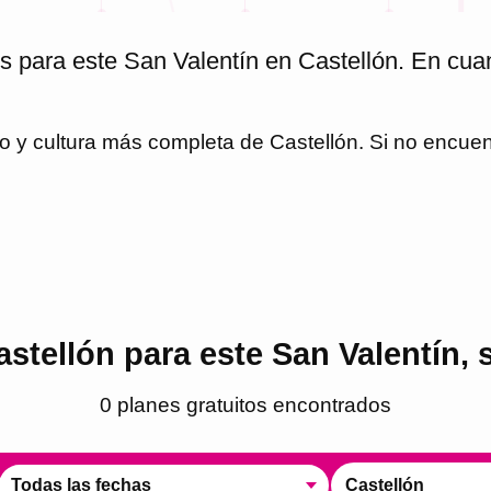
s para este San Valentín en Castellón. En cu
io y cultura más completa de
Castellón
. Si no encue
astellón para este San Valentín, 
0
plan
es
gratuito
s
encontrado
s
Todas las fechas
Castellón