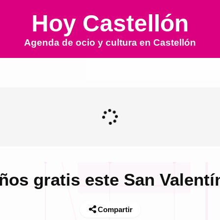
Hoy Castellón
Agenda de ocio y cultura en
Castellón
ños gratis este San Valentí
Compartir