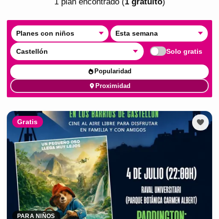
1
plan
encontrado
(
1
gratuito
)
Planes con niños
Esta semana
Castellón
Solo gratis
Popularidad
Proximidad
Gratis
PARA NIÑOS